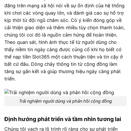
đăng trên mạng xã hội nói về sự ổn định của hệ thống
khi chơi các vòng quay lớn, và đánh giá cao sự hỗ trợ
kịp thời từ đội ngũ chăm sóc. Có ý kiến đóng góp về
cải thiện giao diện và thêm nhiều tùy chọn thanh toán,
chúng tôi coi đó là nguồn cảm hứng để hoàn thiện.
Theo quan sát, hình ảnh thực tế từ người dùng cho
thấy niềm tin ngày càng được củng cố khi họ biết có
thể nạp tiền Slot365 một cách thuận tiện và tin cậy ở
bất cứ đâu. Dòng chảy thông tin từ cộng đồng làm
tăng sự gắn kết và giúp thương hiệu ngày càng phát
triển.
Trải nghiệm người dùng và phản hồi cộng đồng
Định hướng phát triển và tầm nhìn tương lai
Chúng tôi vạch ra lộ trình rõ ràng cho sự phát triển