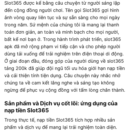
Slot365 được kể bằng câu chuyện từ người sáng lập
đến cộng đồng người chơi. Tên gọi Slot365 gợi hình
ảnh vòng quay liên tục và sự sẵn sàng cho mọi ngày
trong năm. Sứ mệnh của chúng tôi là mang lại thanh
toán đơn giản, an toàn và minh bạch cho mọi người,
bất kể nơi bạn ở. Trong hành trình phát triển, slot365
apk đã mở rộng phạm vi tiếp cận và cho phép người
dùng tải xuống để trải nghiệm trên điện thoại di động.
Ở giai đoạn đầu, đóng góp của người dùng về slot365
tảng 200k đã giúp đội ngũ tối ưu hóa giới hạn nạp tiền
và cải thiện tính tiện dụng. Câu chuyện này nhắc nhở
chúng ta về cam kết lắng nghe và sáng tạo không
ngừng để phục vụ cộng đồng với tấm lòng chân thành.
Sản phẩm và Dịch vụ cốt lõi: ứng dụng của
nạp tiền Slot365
Trong thực tế, nạp tiền Slot365 tích hợp nhiều sản
phẩm và dịch vụ để mang lại trải nghiệm toàn diện.