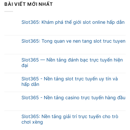
BÀI VIẾT MỚI NHẤT
Slot365: Khám phá thế giới slot online hấp dẫn
Slot365: Tong quan ve nen tang slot truc tuyen
Slot365 — Nền tảng đánh bạc trực tuyến hiện
đại
Slot365 - Nền tảng slot trực tuyến uy tín và
hấp dẫn
Slot365 - Nền tảng casino trực tuyến hàng đầu
Slot365: Nền tảng giải trí trực tuyến cho trò
chơi xèng