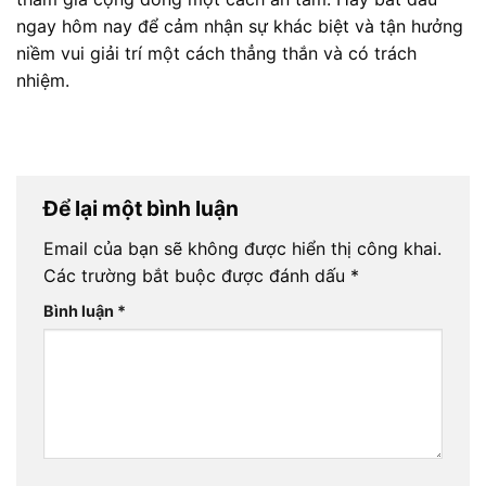
ngay hôm nay để cảm nhận sự khác biệt và tận hưởng
niềm vui giải trí một cách thẳng thắn và có trách
nhiệm.
Để lại một bình luận
Email của bạn sẽ không được hiển thị công khai.
Các trường bắt buộc được đánh dấu
*
Bình luận
*