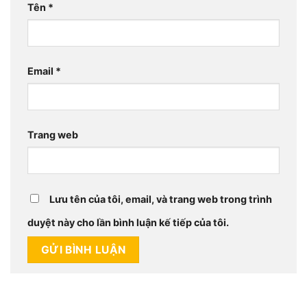
Tên
*
Email
*
Trang web
Lưu tên của tôi, email, và trang web trong trình
duyệt này cho lần bình luận kế tiếp của tôi.