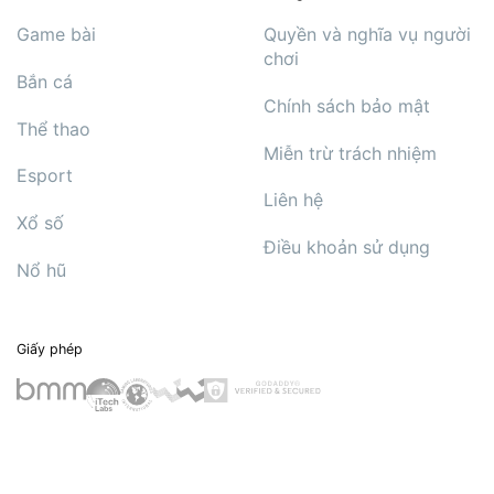
Game bài
Quyền và nghĩa vụ người
chơi
Bắn cá
Chính sách bảo mật
Thể thao
Miễn trừ trách nhiệm
Esport
Liên hệ
Xổ số
Điều khoản sử dụng
Nổ hũ
Giấy phép