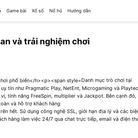
á
Game bài
Xổ số
Nổ hũ
Hướng dẫn
an và trải nghiệm chơi
Danh mục trò chơi tại
uy tín như Pragmatic Play, NetEnt, Microgaming và Playtec
 vị, tính năng FreeSpin, multiplier và Jackpot. Bên cạnh đó,
toàn và hỗ trợ khách hàng
trên hết. Sử dụng công nghệ SSL, giới hạn địa lý và các biệ
h hàng làm việc 24/7 qua chat trực tiếp, email và điện tho