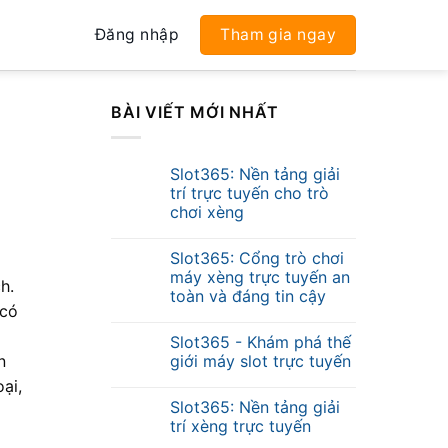
Đăng nhập
Tham gia ngay
BÀI VIẾT MỚI NHẤT
Slot365: Nền tảng giải
trí trực tuyến cho trò
chơi xèng
Slot365: Cổng trò chơi
máy xèng trực tuyến an
h.
toàn và đáng tin cậy
 có
Slot365 - Khám phá thế
giới máy slot trực tuyến
n
ại,
Slot365: Nền tảng giải
trí xèng trực tuyến