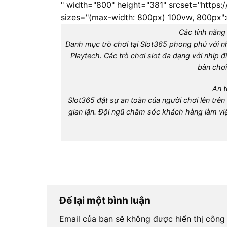
" width="800" height="381" srcset="https:/
sizes="(max-width: 800px) 100vw, 800px"
Các tính năng 
Danh mục trò chơi tại Slot365 phong phú với n
Playtech. Các trò chơi slot đa dạng với nhịp đi
bàn chơi 
An t
Slot365 đặt sự an toàn của người chơi lên trên
gian lận. Đội ngũ chăm sóc khách hàng làm việc
Để lại một bình luận
Email của bạn sẽ không được hiển thị công 