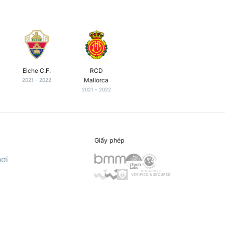
Elche C.F.
RCD
Mallorca
2021 - 2022
2021 - 2022
Giấy phép
ơi