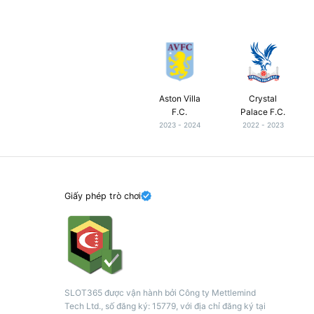
Aston Villa
Crystal
F.C.
Palace F.C.
2023 - 2024
2022 - 2023
Giấy phép trò chơi
SLOT365 được vận hành bởi Công ty Mettlemind
Tech Ltd., số đăng ký: 15779, với địa chỉ đăng ký tại