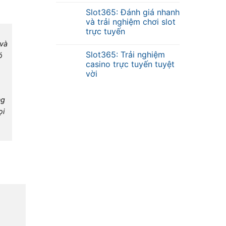
Slot365: Đánh giá nhanh
và trải nghiệm chơi slot
trực tuyến
 và
Slot365: Trải nghiệm
ó
casino trực tuyến tuyệt
vời
ng
ọi