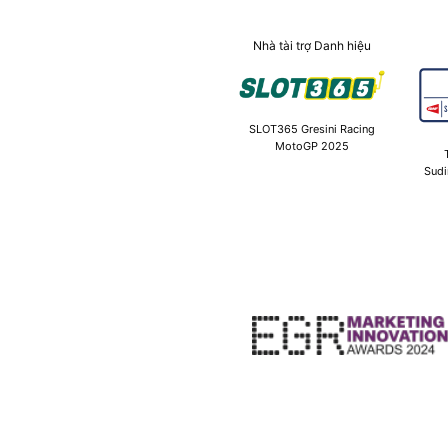
Nhà tài trợ Danh hiệu
SLOT365 Gresini Racing
MotoGP 2025
Sudi