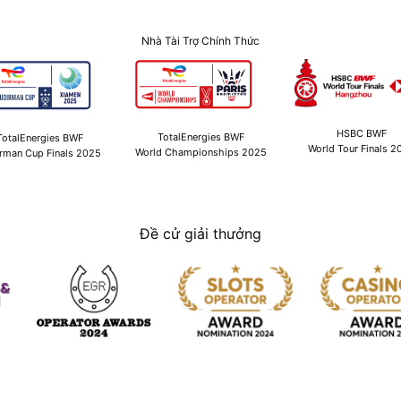
Nhà Tài Trợ Chính Thức
HSBC BWF
TotalEnergies BWF
TotalEnergies BWF
World Tour Finals 2
World Championships 2025
rman Cup Finals 2025
Đề cử giải thưởng