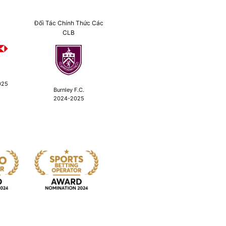
Đối Tác Chính Thức Các
CLB
025
Burnley F.C.
2024-2025