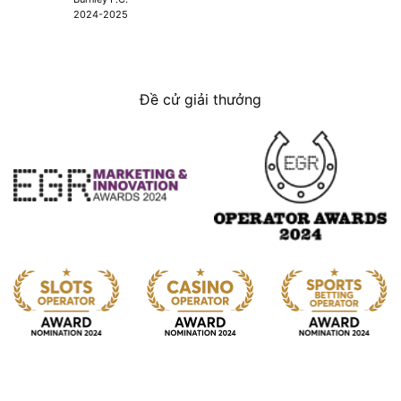
2024-2025
Đề cử giải thưởng