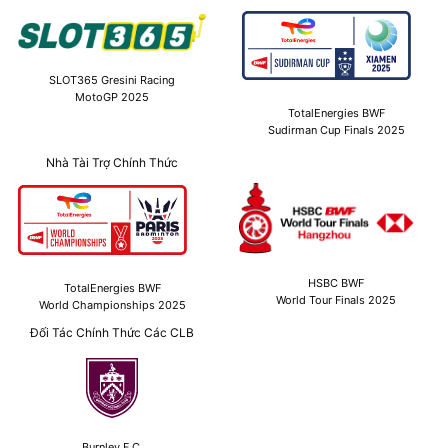
SLOT365 Gresini Racing
MotoGP 2025
TotalEnergies BWF
Sudirman Cup Finals 2025
Nhà Tài Trợ Chính Thức
HSBC BWF
TotalEnergies BWF
World Tour Finals 2025
World Championships 2025
Đối Tác Chính Thức Các CLB
Burnley F.C.