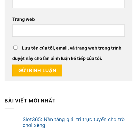
Trang web
Lưu tên của tôi, email, và trang web trong trình
duyệt này cho lần bình luận kế tiếp của tôi.
BÀI VIẾT MỚI NHẤT
Slot365: Nền tảng giải trí trực tuyến cho trò
chơi xèng