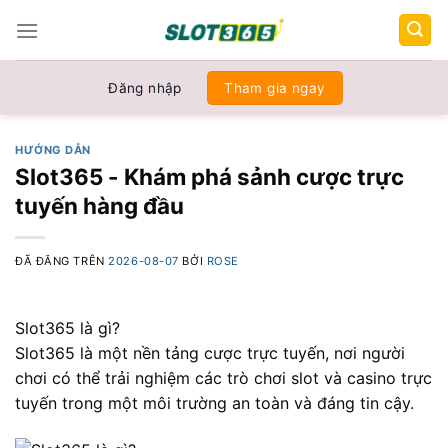
Chuyển
đến
nội
dung
Đăng nhập
Tham gia ngay
HƯỚNG DẪN
Slot365 - Khám phá sảnh cược trực
tuyến hàng đầu
ĐÃ ĐĂNG TRÊN
2026-08-07
BỞI
ROSE
Slot365 là gì?
Slot365 là một nền tảng cược trực tuyến, nơi người
chơi có thể trải nghiệm các trò chơi slot và casino trực
tuyến trong một môi trường an toàn và đáng tin cậy.