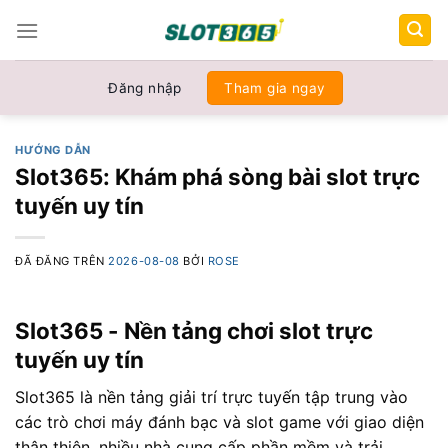
Chuyển
đến
nội
dung
Đăng nhập
Tham gia ngay
HƯỚNG DẪN
Slot365: Khám phá sòng bài slot trực
tuyến uy tín
ĐÃ ĐĂNG TRÊN
2026-08-08
BỞI
ROSE
Slot365 - Nền tảng chơi slot trực
tuyến uy tín
Slot365 là nền tảng giải trí trực tuyến tập trung vào
các trò chơi máy đánh bạc và slot game với giao diện
thân thiện, nhiều nhà cung cấp phần mềm và trải