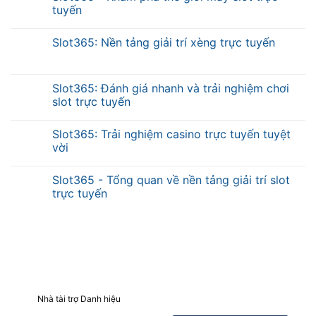
tuyến
Slot365: Nền tảng giải trí xèng trực tuyến
Slot365: Đánh giá nhanh và trải nghiệm chơi
slot trực tuyến
Slot365: Trải nghiệm casino trực tuyến tuyệt
vời
Slot365 - Tổng quan về nền tảng giải trí slot
trực tuyến
Nhà tài trợ Danh hiệu