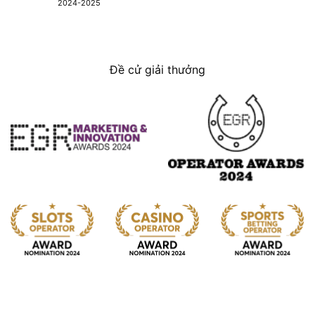
2024-2025
Đề cử giải thưởng