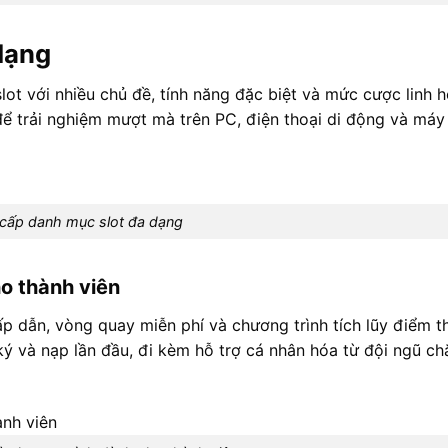
dạng
lot với nhiều chủ đề, tính năng đặc biệt và mức cược linh h
để trải nghiệm mượt mà trên PC, điện thoại di động và máy 
cấp danh mục slot đa dạng
o thành viên
ấp dẫn, vòng quay miễn phí và chương trình tích lũy điểm t
ý và nạp lần đầu, đi kèm hỗ trợ cá nhân hóa từ đội ngũ c