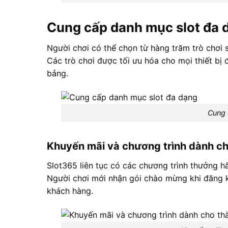
Cung cấp danh mục slot đa 
Người chơi có thể chọn từ hàng trăm trò chơi s
Các trò chơi được tối ưu hóa cho mọi thiết bị 
bảng.
Cung 
Khuyến mãi và chương trình dành ch
Slot365 liên tục có các chương trình thưởng h
Người chơi mới nhận gói chào mừng khi đăng k
khách hàng.