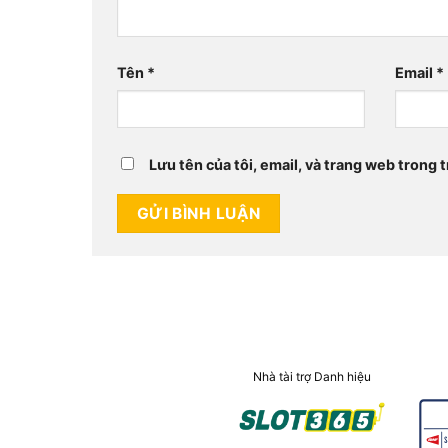
Tên
*
Email
*
Lưu tên của tôi, email, và trang web trong t
Nhà tài trợ Danh hiệu