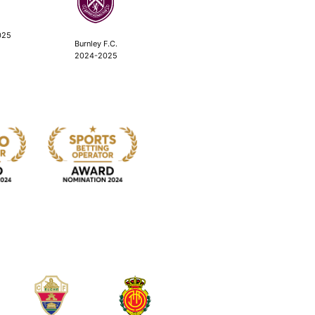
025
Burnley F.C.
2024-2025