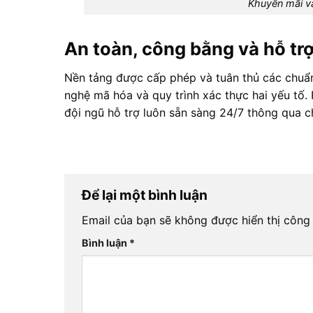
Khuyến mãi và
An toàn, công bằng và hỗ tr
Nền tảng được cấp phép và tuân thủ các chuẩn
nghệ mã hóa và quy trình xác thực hai yếu tố
đội ngũ hỗ trợ luôn sẵn sàng 24/7 thông qua ch
Để lại một bình luận
Email của bạn sẽ không được hiển thị công 
Bình luận
*