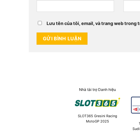
Lưu tên của tôi, email, và trang web trong t
Nhà tài trợ Danh hiệu
SLOT365 Gresini Racing
MotoGP 2025
Sudi