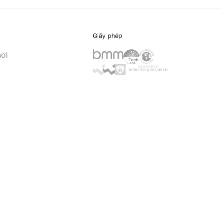
Giấy phép
ơi