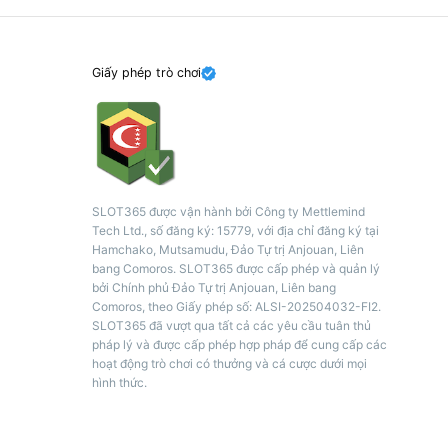
Giấy phép trò chơi
SLOT365 được vận hành bởi Công ty Mettlemind
Tech Ltd., số đăng ký: 15779, với địa chỉ đăng ký tại
Hamchako, Mutsamudu, Đảo Tự trị Anjouan, Liên
bang Comoros. SLOT365 được cấp phép và quản lý
bởi Chính phủ Đảo Tự trị Anjouan, Liên bang
Comoros, theo Giấy phép số: ALSI-202504032-FI2.
SLOT365 đã vượt qua tất cả các yêu cầu tuân thủ
pháp lý và được cấp phép hợp pháp để cung cấp các
hoạt động trò chơi có thưởng và cá cược dưới mọi
hình thức.