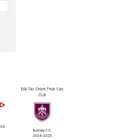
Đối Tác Chính Thức Các
CLB
025
Burnley F.C.
2024-2025