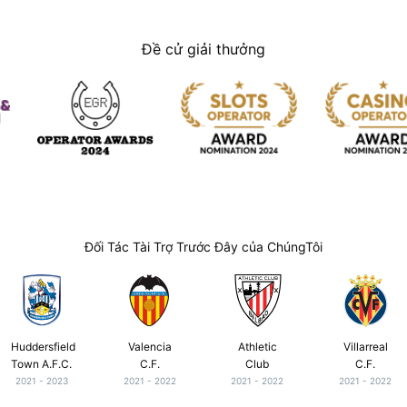
Đề cử giải thưởng
Đối Tác Tài Trợ Trước Đây của ChúngTôi
Huddersfield
Valencia
Athletic
Villarreal
Town A.F.C.
C.F.
Club
C.F.
2021 - 2023
2021 - 2022
2021 - 2022
2021 - 2022