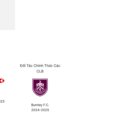
Đối Tác Chính Thức Các
CLB
025
Burnley F.C.
2024-2025