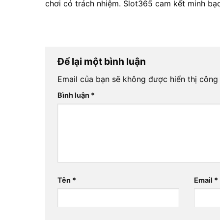
chơi có trách nhiệm. Slot365 cam kết minh bạ
Để lại một bình luận
Email của bạn sẽ không được hiển thị công 
Bình luận
*
Tên
*
Email
*