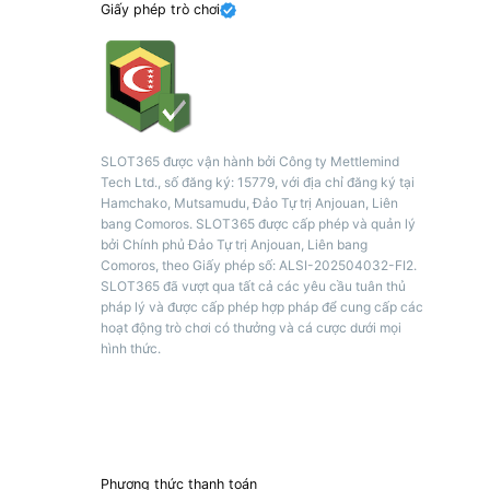
Giấy phép trò chơi
SLOT365 được vận hành bởi Công ty Mettlemind
Tech Ltd., số đăng ký: 15779, với địa chỉ đăng ký tại
Hamchako, Mutsamudu, Đảo Tự trị Anjouan, Liên
bang Comoros. SLOT365 được cấp phép và quản lý
bởi Chính phủ Đảo Tự trị Anjouan, Liên bang
Comoros, theo Giấy phép số: ALSI-202504032-FI2.
SLOT365 đã vượt qua tất cả các yêu cầu tuân thủ
pháp lý và được cấp phép hợp pháp để cung cấp các
hoạt động trò chơi có thưởng và cá cược dưới mọi
hình thức.
Phương thức thanh toán