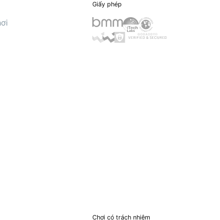
Giấy phép
ơi
Chơi có trách nhiệm