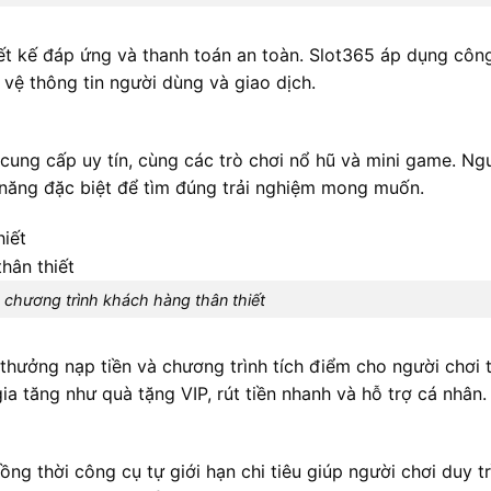
iết kế đáp ứng và thanh toán an toàn. Slot365 áp dụng côn
vệ thông tin người dùng và giao dịch.
 cung cấp uy tín, cùng các trò chơi nổ hũ và mini game. Ng
 năng đặc biệt để tìm đúng trải nghiệm mong muốn.
hiết
 chương trình khách hàng thân thiết
thưởng nạp tiền và chương trình tích điểm cho người chơi
ia tăng như quà tặng VIP, rút tiền nhanh và hỗ trợ cá nhân.
ng thời công cụ tự giới hạn chi tiêu giúp người chơi duy tr