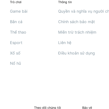
Trò chơi
Thông tin
Game bài
Quyền và nghĩa vụ người ch
Bắn cá
Chính sách bảo mật
Thể thao
Miễn trừ trách nhiệm
Esport
Liên hệ
Xổ số
Điều khoản sử dụng
Nổ hũ
Theo dõi chúng tôi
Bảo vệ