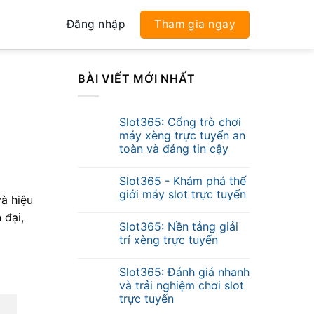
Đăng nhập
Tham gia ngay
BÀI VIẾT MỚI NHẤT
Slot365: Cổng trò chơi
máy xèng trực tuyến an
toàn và đáng tin cậy
Slot365 - Khám phá thế
giới máy slot trực tuyến
và hiệu
 đại,
Slot365: Nền tảng giải
trí xèng trực tuyến
Slot365: Đánh giá nhanh
và trải nghiệm chơi slot
trực tuyến