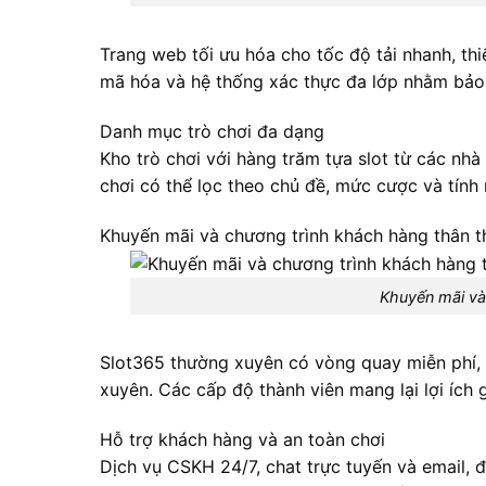
Trang web tối ưu hóa cho tốc độ tải nhanh, th
mã hóa và hệ thống xác thực đa lớp nhằm bảo 
Danh mục trò chơi đa dạng
Kho trò chơi với hàng trăm tựa slot từ các nhà
chơi có thể lọc theo chủ đề, mức cược và tính
Khuyến mãi và chương trình khách hàng thân t
Khuyến mãi và
Slot365 thường xuyên có vòng quay miễn phí, 
xuyên. Các cấp độ thành viên mang lại lợi ích g
Hỗ trợ khách hàng và an toàn chơi
Dịch vụ CSKH 24/7, chat trực tuyến và email, đồ