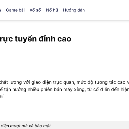
á
Game bài
Xổ số
Nổ hũ
Hướng dẫn
trực tuyến đỉnh cao
chất lượng với giao diện trực quan, mức độ tương tác cao 
thể tận hưởng nhiều phiên bản máy xèng, từ cổ điển đến hiện
hí.
 diện mượt mà và bảo mật