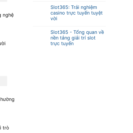
Slot365: Trải nghiệm
casino trực tuyến tuyệt
g nghệ
vời
Slot365 - Tổng quan về
nền tảng giải trí slot
trực tuyến
ười
 thường
ì trò