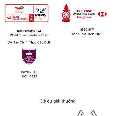
HSBC BWF
TotalEnergies BWF
World Tour Finals 2025
World Championships 2025
Đối Tác Chính Thức Các CLB
Burnley F.C.
2024-2025
Đề cử giải thưởng