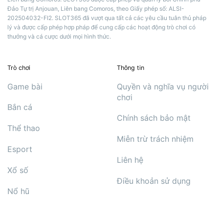
Đảo Tự trị Anjouan, Liên bang Comoros, theo Giấy phép số: ALSI-
202504032-FI2. SLOT365 đã vượt qua tất cả các yêu cầu tuân thủ pháp
lý và được cấp phép hợp pháp để cung cấp các hoạt động trò chơi có
thưởng và cá cược dưới mọi hình thức.
Trò chơi
Thông tin
Game bài
Quyền và nghĩa vụ người
chơi
Bắn cá
Chính sách bảo mật
Thể thao
Miễn trừ trách nhiệm
Esport
Liên hệ
Xổ số
Điều khoản sử dụng
Nổ hũ