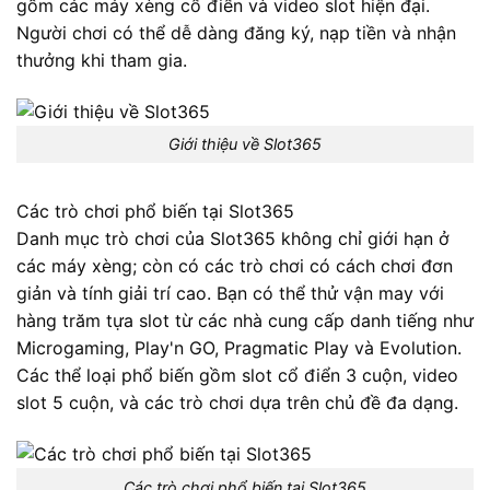
gồm các máy xèng cổ điển và video slot hiện đại.
Người chơi có thể dễ dàng đăng ký, nạp tiền và nhận
thưởng khi tham gia.
Giới thiệu về Slot365
Các trò chơi phổ biến tại Slot365
Danh mục trò chơi của Slot365 không chỉ giới hạn ở
các máy xèng; còn có các trò chơi có cách chơi đơn
giản và tính giải trí cao. Bạn có thể thử vận may với
hàng trăm tựa slot từ các nhà cung cấp danh tiếng như
Microgaming, Play'n GO, Pragmatic Play và Evolution.
Các thể loại phổ biến gồm slot cổ điển 3 cuộn, video
slot 5 cuộn, và các trò chơi dựa trên chủ đề đa dạng.
Các trò chơi phổ biến tại Slot365